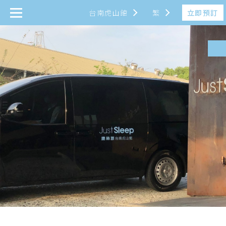
立即預訂
台南虎山館
繁
繁
台灣
日本
简
EN
日
한