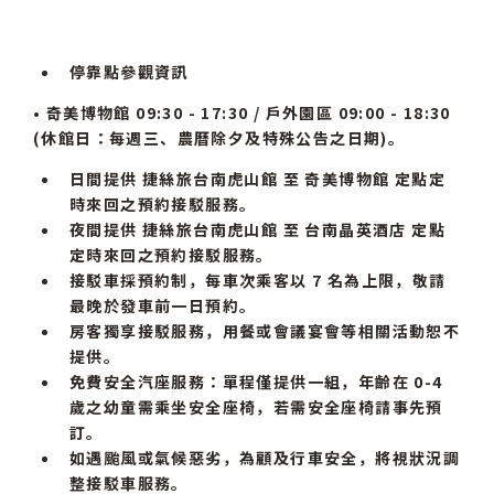
停靠點參觀資訊
•
奇美博物館
09:30 - 17:30 / 戶外園區 09:00 - 18:30
(休館日：每週三、農曆除夕及特殊公告之日期)。
日間提供 捷絲旅台南虎山館 至 奇美博物館 定點定
時來回之預約接駁服務。
夜間提供
捷絲旅台南虎山館 至 台南晶英酒店 定點
定時來回之預約接駁服務。
接駁車採預約制，每車次乘客以 7 名為上限，敬請
最晚於發車前一日預約。
房客獨享接駁服務，用餐或會議宴會等相關活動恕不
提供。
免費安全汽座服務：單程僅提供一組，年齡在 0-4
歲之幼童需乘坐安全座椅，若需安全座椅請事先預
訂。
如遇颱風或氣候惡劣，為顧及行車安全，將視狀況調
整接駁車服務。