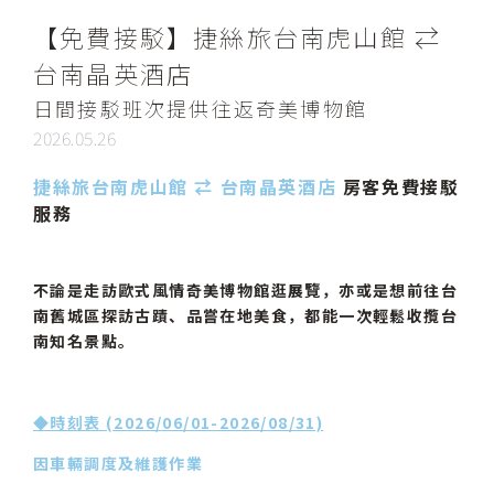
【免費接駁】捷絲旅台南虎山館 ⇄
台南晶英酒店
日間接駁班次提供往返奇美博物館
2026.05.26
捷絲旅台南虎山館 ⇄ 台南晶英酒店
房客免費接駁
服務
不論是走訪歐式風情奇美博物館逛展覽，亦或是想前往台
南舊城區探訪古蹟、品嘗在地美食，都能一次輕鬆收攬台
南知名景點。
◆時刻表 (2026/06/01-2026/08/31)
因車輛調度及維護作業