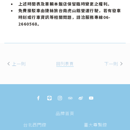
上述時間表及車輛本飯店保留臨時變更之權利。
免費接駁車由捷絲旅台南虎山館營運行駛，若有發車
時刻或行車資訊等相關問題，請洽服務專線06-
2660568。
上一則
回列表頁
下一則
品牌首頁
台北西門館
臺大尊賢館