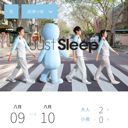
繁
選擇分館
台灣
日本
繁
简
EN
日
한
2
八月
八月
-
+
09
10
大人
0
-
+
小孩