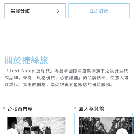
選擇分館
立即訂房
台北西門館
臺大尊賢館
關於捷絲旅
台北三重館
「Just Sleep 捷絲旅」為晶華國際酒店集團旗下之設計型旅
館品牌，秉持「風格優旅，心細如縷」的品牌精神，使旅人可
台北中山館
以親民、實惠的價格，享受媲美五星飯店的優質服務。
宜蘭礁溪館
台北西門館
臺大尊賢館
花蓮中正館