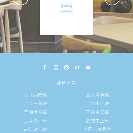
舒適的睡眠品質。
品牌首頁
台北西門館
臺大尊賢館
台北三重館
台北中山館
宜蘭礁溪館
花蓮中正館
台南虎山館
高雄中正館
高雄站前館
大阪心齋橋館