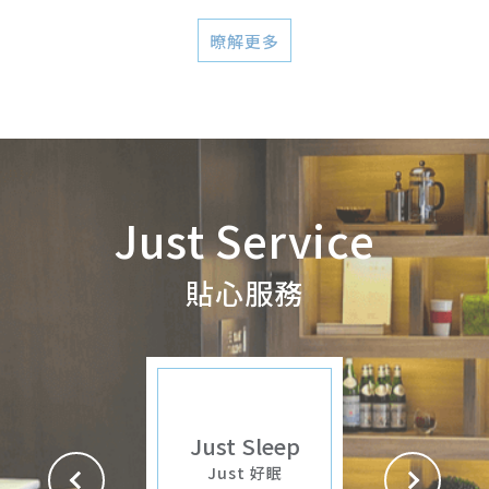
暸解更多
Just Service
貼心服務
Just 好眠
飯店內提供不同的枕頭
Just Sleep
選擇，使毎一位下榻捷
Just 好眠
絲旅的旅人，皆可獲得