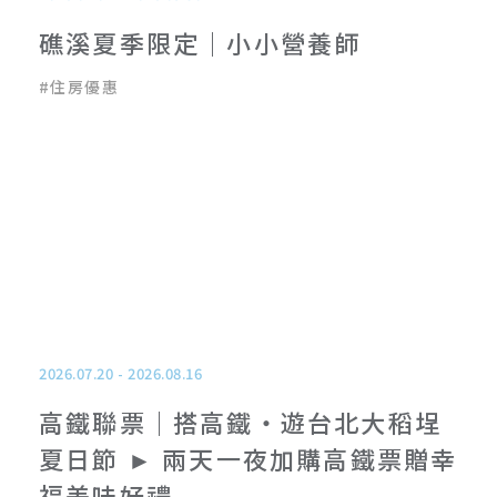
礁溪夏季限定｜小小營養師
#
住房優惠
2026.07.20
-
2026.08.16
高鐵聯票｜搭高鐵‧遊台北大稻埕
夏日節 ► 兩天一夜加購高鐵票贈幸
福美味好禮