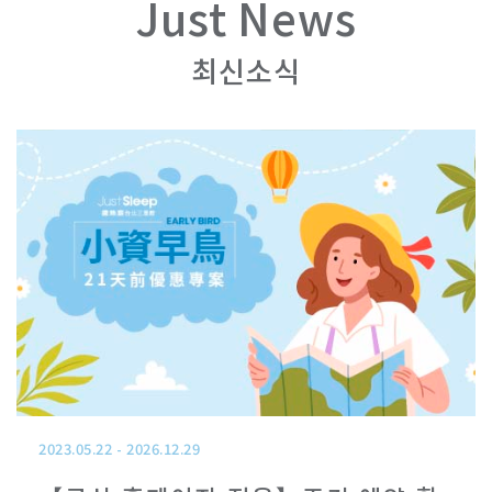
Just News
타이난 후산점
최신소식
가오슝 종정점
가오슝역 점
오사카 신사이바시는
2023.05.22
-
2026.12.29