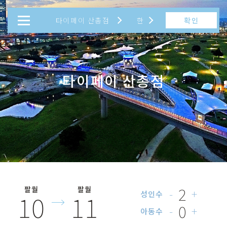
확인
타이페이 산총점
한
繁
대만
일본
简
타이페이 산총점
EN
日
한
2
팔월
팔월
-
+
10
11
성인수
0
-
+
아동수