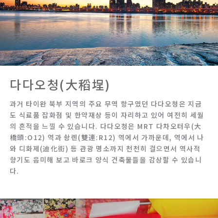
다다오청(大稻埕)
과거 타이완 북부 지역의 주요 무역 항구였던 다다오청은 지금
도 식료품 잡화점 및 한약재상 등이 자리하고 있어 여전히 세월
의 흔적을 느낄 수 있습니다. 다다오청은 MRT 다차오터우(大
橋頭:O12) 역과 솽롄(雙連:R12) 역에서 가까운데, 역에서 나
와 디화제(迪化街) 등 관광 명소까지 천천히 걸으면서 역사적
향기도 음미해 보고 바로크 양식 건축물들을 감상할 수 있습니
다.