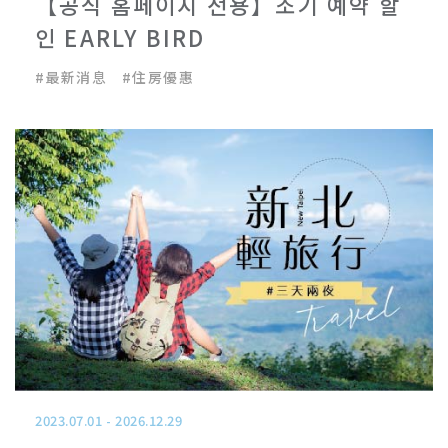
【공식 홈페이지 전용】조기 예약 할
인 EARLY BIRD
#
最新消息
#
住房優惠
2023.07.01
-
2026.12.29