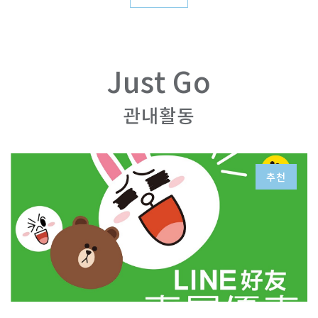
Just Go
관내활동
추천