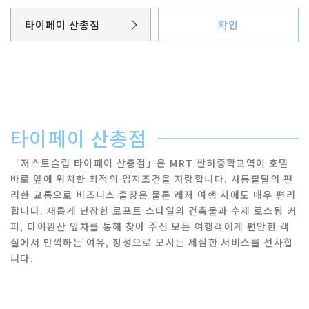
타이페이 산총점
확인
타이페이 시먼점
타이완대학교 점
타이페이 산총점
타이페이 산총점
「저스트슬립 타이페이 산총점」은 MRT 싼허중학교역이 호텔
바로 앞에 위치한 최적의 입지조건을 자랑합니다. 사통팔달의 편
타이베이 중산
리한 교통으로 비즈니스 출장은 물론 레저 여행 시에도 매우 편리
합니다. 새롭게 단장한 로프트 스타일의 건축물과 수제 로스팅 커
피, 타이완산 잎차를 통해 찾아 주신 모든 여행객에게 편안한 객
이란 자오시점
실에서 만끽하는 여유, 정성으로 모시는 세심한 서비스를 선사합
니다.
화롄 종정점